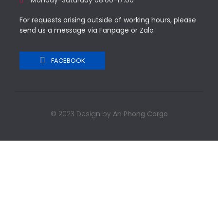
Monday-Saturday 08:00-17:00
For requests arising outside of working hours, please
send us a message via Fanpage or Zalo
FACEBOOK
© 2023 Design by
An Phong Cargo