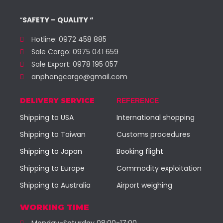
“
SAFETY – QUALITY “
Hotline: 0972 458 885
Sale Cargo: 0975 041 659
Sale Export: 0978 195 057
anphongcargo@gmail.com
DELIVERY SERVICE
REFERENCE
Shipping to USA
International shopping
Shipping to Taiwan
Customs procedures
Shipping to Japan
Booking flight
Shipping to Europe
Commodity exploitation
Shipping to Australia
Airport weighing
WORKING TIME