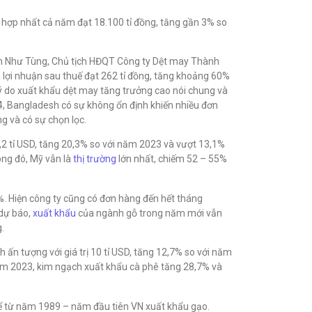
hợp nhất cả năm đạt 18.100 tỉ đồng, tăng gần 3% so
ần Như Tùng, Chủ tịch HĐQT Công ty Dệt may Thành
à lợi nhuận sau thuế đạt 262 tỉ đồng, tăng khoảng 60%
lý do xuất khẩu dệt may tăng trưởng cao nói chung và
4, Bangladesh có sự không ổn định khiến nhiều đơn
g và có sự chọn lọc.
2 tỉ USD, tăng 20,3% so với năm 2023 và vượt 13,1%
ng đó, Mỹ vẫn là
thị trường
lớn nhất, chiếm 52 – 55%
. Hiện công ty cũng có đơn hàng đến hết tháng
dự báo,
xuất khẩu
của ngành gỗ trong năm mới vẫn
.
 ấn tượng với giá trị 10 tỉ USD, tăng 12,7% so với năm
 năm 2023, kim ngạch xuất khẩu cà phê tăng 28,7% và
rị kể từ năm 1989 – năm đầu tiên VN xuất khẩu gạo.