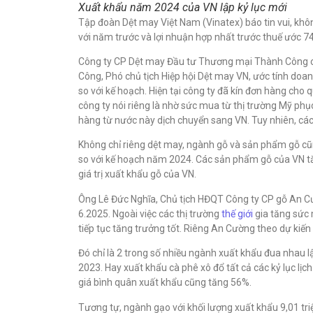
Xuất khẩu năm 2024 của VN lập kỷ lục mới
Tập đoàn Dệt may Việt Nam (Vinatex) báo tin vui, khôn
với năm trước và lợi nhuận hợp nhất trước thuế ước 74
Công ty CP Dệt may Đầu tư Thương mại Thành Công cô
Công, Phó chủ tịch Hiệp hội Dệt may VN, ước tính doan
so với kế hoạch. Hiện tại công ty đã kín đơn hàng ch
công ty nói riêng là nhờ sức mua từ thị trường Mỹ ph
hàng từ nước này dịch chuyển sang VN. Tuy nhiên, các
Không chỉ riêng dệt may, ngành gỗ và sản phẩm gỗ cũ
so với kế hoạch năm 2024. Các sản phẩm gỗ của VN tăn
giá trị xuất khẩu gỗ của VN.
Ông Lê Đức Nghĩa, Chủ tịch HĐQT Công ty CP gỗ An Cư
6.2025. Ngoài việc các thị trường
thế giới
gia tăng sức 
tiếp tục tăng trưởng tốt. Riêng An Cường theo dự kiến
Đó chỉ là 2 trong số nhiều ngành xuất khẩu đua nhau l
2023. Hay xuất khẩu cà phê xô đổ tất cả các kỷ lục lị
giá bình quân xuất khẩu cũng tăng 56%.
Tương tự, ngành gạo với khối lượng xuất khẩu 9,01 triệu