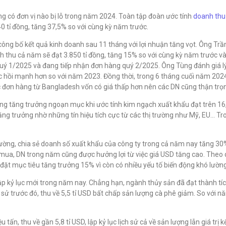
g có đơn vị nào bị lỗ trong năm 2024. Toàn tập đoàn ước tính
doanh thu
0 tỉ đồng, tăng 37,5% so với cùng kỳ năm trước.
ng bố kết quả kinh doanh sau 11 tháng với lợi nhuận tăng vọt. Ông Tr
h thu cả năm sẽ đạt 3.850 tỉ đồng, tăng 15% so với cùng kỳ năm trước v
o quý 1/2025 và đang tiếp nhận đơn hàng quý 2/2025. Ông Tùng đánh giá 
ục hồi mạnh hơn so với năm 2023. Đồng thời, trong 6 tháng cuối năm 202
 đơn hàng từ Bangladesh vốn có giá thấp hơn nên các DN cũng thận trọn
ng tăng trưởng ngoạn mục khi ước tính kim ngạch xuất khẩu đạt trên 16,
g trưởng nhờ những tín hiệu tích cực từ các thị trường như Mỹ, EU… Tro
ờng, chia sẻ doanh số xuất khẩu của công ty trong cả năm nay tăng 30%
mua, DN trong năm cũng được hưởng lợi từ việc giá USD tăng cao. Theo 
 đặt mục tiêu tăng trưởng 15% vì còn có nhiều yếu tố biến động khó lường
ập kỷ lục mới trong năm nay. Chẳng hạn, ngành thủy sản đã đạt thành tích
ch sử trước đó, thu về 5,5 tỉ USD bất chấp sản lượng cà phê giảm. So với
 tấn, thu về gần 5,8 tỉ USD, lập kỷ lục lịch sử cả về sản lượng lẫn giá t