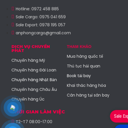
Hotline: 0972 458 885
Sale Cargo: 0975 041 659
Sale Export: 0978 195 057
anphongcargo@gmail.com
DỊCH VỤ CHUYỂN
THAM KHẢO
PHÁT
Mua hàng quốc tế
Chuyển hàng Mỹ
Thủ tục hải quan
Chuyển hàng Đài Loan
Book tải bay
Chuyển hàng Nhật Bản
Khai thác hàng hóa
Chuyển hàng Châu Âu
Cân hàng tại sân bay
Chuyển hàng Úc
THỜI GIAN LÀM VIỆC
Sale Ex
T2-T7 08:00-17:00