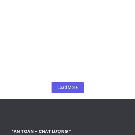
Gia Lai xúc tiến xuất khẩu nông sản sang thị
trường Trung Quốc
26 Tháng 8, 2025
/
No Comments
UBND tỉnh Gia Lai vừa tổ chức Hội nghị Xúc tiến xuất khẩu vào thị
trường Trung Quốc năm 2025,…
Chi tiết
Tuyển dụng
1 Tháng 7, 2025
/
No Comments
Công ty TNHH Xuất Nhập Khẩu và Logistics An Phong, địa chỉ tại Phù
Lỗ – Sóc sơn – Hà…
Chi tiết
Load More
“
AN TOÀN – CHẤT LƯỢNG “