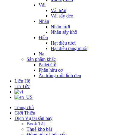
Vải
Vải tươi
Vải sấy dẻo
Nhãn
Nhãn tươi
Nhãn sấy khô
Điều
Hạt điều tươi
Hạt điều rang muối
Na
Sản phẩm khác
Pallet Gỗ
Phân hữu cơ
Ấu trùng ruồi lính đen
Liên Hệ
Tin Tức
Trang chủ
Giới Thiệu
Dịch Vụ tại sân bay
Book Tải
Thuê kho bãi
Đóng gói và bốc xếp