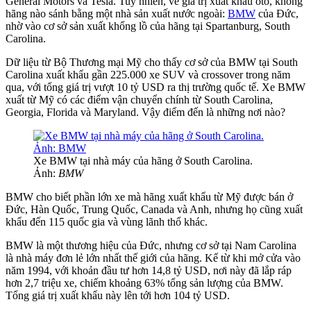
General Motors và Tesla. Tuy nhiên, về giá trị xuất khẩu ôtô, không
hãng nào sánh bằng một nhà sản xuất nước ngoài:
BMW
của Đức,
nhờ vào cơ sở sản xuất khổng lồ của hãng tại Spartanburg, South
Carolina.
Dữ liệu từ Bộ Thương mại Mỹ cho thấy cơ sở của BMW tại South
Carolina xuất khẩu gần 225.000 xe SUV và crossover trong năm
qua, với tổng giá trị vượt 10 tỷ USD ra thị trường quốc tế. Xe BMW
xuất từ Mỹ có các điểm vận chuyển chính từ South Carolina,
Georgia, Florida và Maryland. Vậy điểm đến là những nơi nào?
Xe BMW tại nhà máy của hãng ở South Carolina.
Ảnh:
BMW
BMW cho biết phần lớn xe mà hãng xuất khẩu từ Mỹ được bán ở
Đức, Hàn Quốc, Trung Quốc, Canada và Anh, nhưng họ cũng xuất
khẩu đến 115 quốc gia và vùng lãnh thổ khác.
BMW là một thương hiệu của Đức, nhưng cơ sở tại Nam Carolina
là nhà máy đơn lẻ lớn nhất thế giới của hãng. Kể từ khi mở cửa vào
năm 1994, với khoản đầu tư hơn 14,8 tỷ USD, nơi này đã lắp ráp
hơn 2,7 triệu xe, chiếm khoảng 63% tổng sản lượng của BMW.
Tổng giá trị xuất khẩu này lên tới hơn 104 tỷ USD.