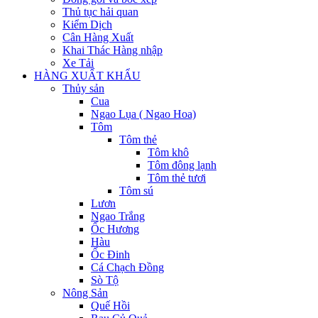
Thủ tục hải quan
Kiểm Dịch
Cân Hàng Xuất
Khai Thác Hàng nhập
Xe Tải
HÀNG XUẤT KHẨU
Thủy sản
Cua
Ngao Lụa ( Ngao Hoa)
Tôm
Tôm thẻ
Tôm khô
Tôm đông lạnh
Tôm thẻ tươi
Tôm sú
Lươn
Ngao Trắng
Ốc Hương
Hàu
Ốc Đinh
Cá Chạch Đồng
Sò Tộ
Nông Sản
Quế Hồi