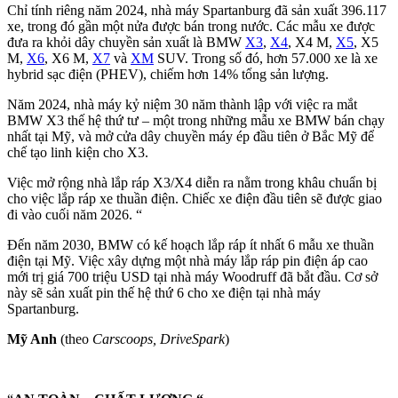
Chỉ tính riêng năm 2024, nhà máy Spartanburg đã sản xuất 396.117
xe, trong đó gần một nửa được bán trong nước. Các mẫu xe được
đưa ra khỏi dây chuyền sản xuất là BMW
X3
,
X4
, X4 M,
X5
, X5
M,
X6
, X6 M,
X7
và
XM
SUV. Trong số đó, hơn 57.000 xe là xe
hybrid sạc điện (PHEV), chiếm hơn 14% tổng sản lượng.
Năm 2024, nhà máy kỷ niệm 30 năm thành lập với việc ra mắt
BMW X3 thế hệ thứ tư – một trong những mẫu xe BMW bán chạy
nhất tại Mỹ, và mở cửa dây chuyền máy ép đầu tiên ở Bắc Mỹ để
chế tạo linh kiện cho X3.
Việc mở rộng nhà lắp ráp X3/X4 diễn ra nằm trong khâu chuẩn bị
cho việc lắp ráp xe thuần điện. Chiếc xe điện đầu tiên sẽ được giao
đi vào cuối năm 2026. “
Đến năm 2030, BMW có kế hoạch lắp ráp ít nhất 6 mẫu xe thuần
điện tại Mỹ. Việc xây dựng một nhà máy lắp ráp pin điện áp cao
mới trị giá 700 triệu USD tại nhà máy Woodruff đã bắt đầu. Cơ sở
này sẽ sản xuất pin thế hệ thứ 6 cho xe điện tại nhà máy
Spartanburg.
Mỹ Anh
(theo
Carscoops, DriveSpark
)