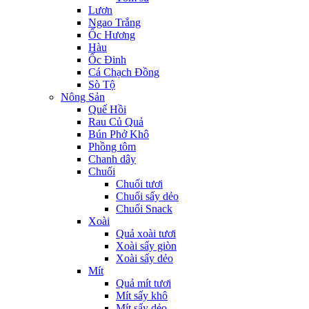
Lươn
Ngao Trắng
Ốc Hương
Hàu
Ốc Đinh
Cá Chạch Đồng
Sò Tộ
Nông Sản
Quế Hồi
Rau Củ Quả
Bún Phở Khô
Phồng tôm
Chanh dây
Chuối
Chuối tươi
Chuối sấy dẻo
Chuối Snack
Xoài
Quả xoài tươi
Xoài sấy giòn
Xoài sấy dẻo
Mít
Quả mít tươi
Mít sấy khô
Mít sấy dẻo