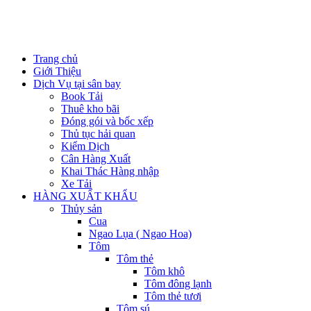
Trang chủ
Giới Thiệu
Dịch Vụ tại sân bay
Book Tải
Thuê kho bãi
Đóng gói và bốc xếp
Thủ tục hải quan
Kiểm Dịch
Cân Hàng Xuất
Khai Thác Hàng nhập
Xe Tải
HÀNG XUẤT KHẨU
Thủy sản
Cua
Ngao Lụa ( Ngao Hoa)
Tôm
Tôm thẻ
Tôm khô
Tôm đông lạnh
Tôm thẻ tươi
Tôm sú