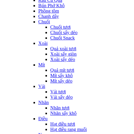
Rau Củ Quả
Bún Phở Khô
Phồng tôm
Chanh dây
Chuối
Chuối tươi
Chuối sấy dẻo
Chuối Snack
Xoài
Quả xoài tươi
Xoài sấy giòn
Xoài sấy dẻo
Mít
Quả mít tươi
Mít sấy khô
Mít sấy dẻo
Vải
Vải tươi
Vải sấy dẻo
Nhãn
Nhãn tươi
Nhãn sấy khô
Điều
Hạt điều tươi
Hạt điều rang muối