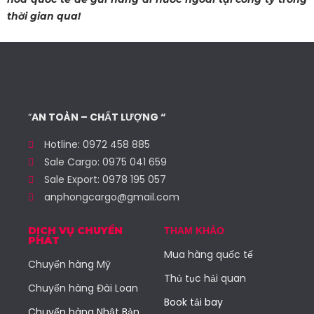
thời gian qua!
“
AN TOÀN – CHẤT LƯỢNG “
Hotline: 0972 458 885
Sale Cargo: 0975 041 659
Sale Export: 0978 195 057
anphongcargo@gmail.com
DỊCH VỤ CHUYỂN
THAM KHẢO
PHÁT
Mua hàng quốc tế
Chuyển hàng Mỹ
Thủ tục hải quan
Chuyển hàng Đài Loan
Book tải bay
Chuyển hàng Nhật Bản